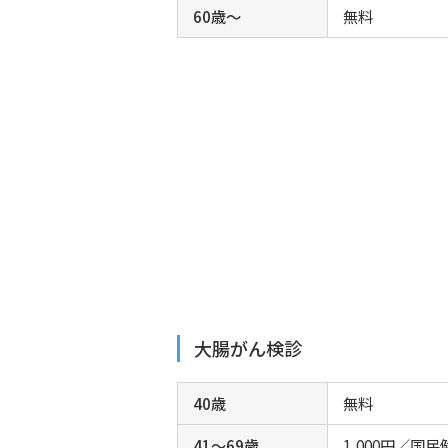
60歳～
無料
大腸がん検診
40歳
無料
41～69歳
1,000円／国民