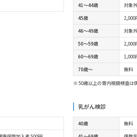
41～44歳
対象
45歳
2,0
46～49歳
対象
50～59歳
2,0
60～69歳
1,0
70歳～
無料
※ 50歳以上の胃内視鏡検査は
乳がん検診
40歳
無料
健康保険加入者 500円
41～69歳
偶数年