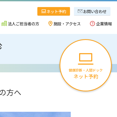
ネット予約
お問い合わせ
法人ご担当者の方
施設・アクセス
企業情報
診
県央・西蒲地区
事業内容
健康診断・人間ドック
ネット予約
十日町・魚沼地区
協会概要
の方へ
佐渡地区
確かな安心のために
採用情報