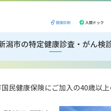
健康診断
人間ドック
新潟市の特定健康診査・がん検
新潟地区
ごあいさつ
長岡地区
理念・方針
市国民健康保険にご加入の40歳以上
柏崎・上越地区
地域と社会のために
岩室医療福祉ゾーン
広報誌