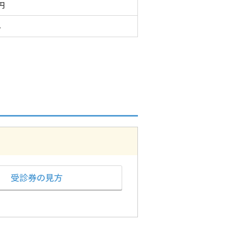
0円
外
受診券の見方