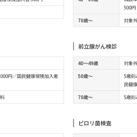
500円
70歳～
対象
前立腺がん検診
40～49歳
対象
,000円／国民健康保険加入者
50歳～
5歳刻み
民健康
無料
70歳～
5歳刻み
ピロリ菌検査