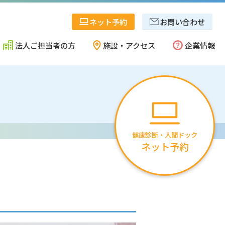
ネット予約
お問い合わせ
法人ご担当者の方
施設・アクセス
企業情報
県央・西蒲地区
事業内容
健康診断・人間ドック
ネット予約
十日町・魚沼地区
協会概要
佐渡地区
確かな安心のために
採用情報