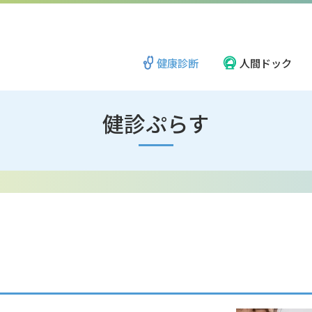
健康診断
人間ドック
健診ぷらす
新潟地区
ごあいさつ
長岡地区
理念・方針
柏崎・上越地区
地域と社会のために
岩室医療福祉ゾーン
広報誌