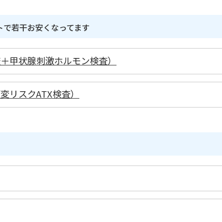
トで若干お安くなってます
査＋甲状腺刺激ホルモン検査）
変リスクATX検査）