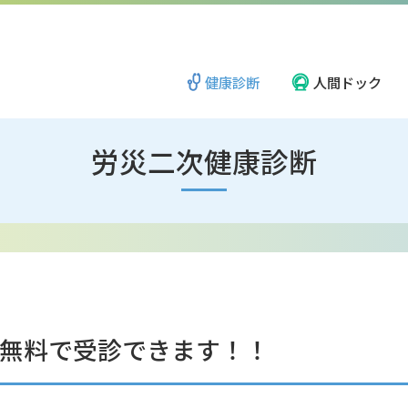
健康診断
人間ドック
労災二次健康診断
新潟地区
ごあいさつ
長岡地区
理念・方針
柏崎・上越地区
地域と社会のために
無料で受診できます！！
岩室医療福祉ゾーン
広報誌