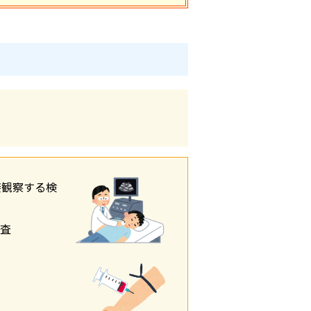
接観察する検
査