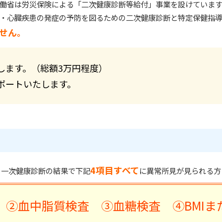
働省は労災保険による「二次健康診断等給付」事業を設けています
・心臓疾患の発症の予防を図るための二次健康診断と特定保健指導
せん。
従業員の健康増進
します。（総額3万円程度）
健康経営
ポートいたします。
4項目すべて
一次健康診断の結果で下記
に異常所見が見られる方
 ②血中脂質検査 ③血糖検査 ④BMIま