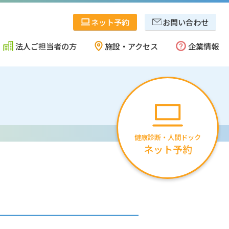
ネット予約
お問い合わせ
法人ご担当者の方
施設・アクセス
企業情報
県央・西蒲地区
事業内容
健康診断・人間ドック
ネット予約
十日町・魚沼地区
協会概要
佐渡地区
確かな安心のために
採用情報