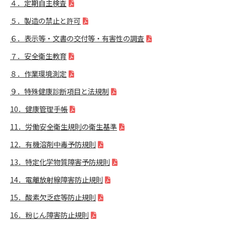
４．定期自主検査
５．製造の禁止と許可
６．表示等・文書の交付等・有害性の調査
７．安全衛生教育
８．作業環境測定
９．特殊健康診断項目と法規制
10．健康管理手帳
11．労働安全衛生規則の衛生基準
12．有機溶剤中毒予防規則
13．特定化学物質障害予防規則
14．電離放射線障害防止規則
15．酸素欠乏症等防止規則
16．粉じん障害防止規則