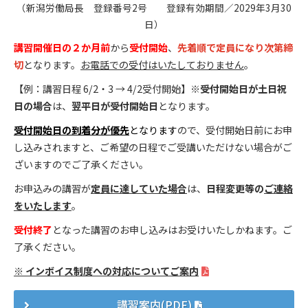
（新潟労働局長 登録番号2号 登録有効期間／2029年3月30
日）
講習開催日の２か月前
から
受付開始
、
先着順で定員になり次第締
切
となります。
お電話での受付はいたしておりません
。
【例：講習日程 6/2・3 → 4/2受付開始】※
受付開始日が土日祝
日の場合
は、
翌平日が受付開始日
となります。
受付開始日の到着分が優先
となります
ので、受付開始日前にお申
し込みされますと、ご希望の日程でご受講いただけない場合がご
ざいますのでご了承ください。
お申込みの講習が
定員に達していた場合
は、
日程変更等の
ご連絡
をいたします
。
受付終了
となった講習のお申し込みはお受けいたしかねます。ご
了承ください。
※ インボイス制度への対応についてご案内
講習案内(PDF)