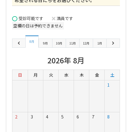
希望される日にちをお選びください。
受診可能です
満員です
空欄の日は予約できません
8月
9月
10月
11月
12月
1月
2026年 8月
日
月
火
水
木
金
土
1
2
3
4
5
6
7
8