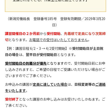
（新潟労働局長 登録番号185号 登録有効期間／2029年3月20
日）
講習開催日の２か月前
から
受付開始
、
先着順で定員になり次第締
切
となります。
お電話での受付はいたしておりません
。
【例：講習日程 6/2・3 → 4/2受付開始】※
受付開始日が土日祝
日の場合
は、
翌平日が受付開始日
となります。
受付開始日の到着分が優先
となります
ので、受付開始日前にお申
し込みされますと、ご希望の日程でご受講いただけない場合がご
ざいますのでご了承ください。
お申込みの講習が
定員に達していた場合
は、
日程変更等の
ご連絡
をいたします
。
受付終了
となった講習のお申し込みはお受けいたしかねます。ご
了承ください。