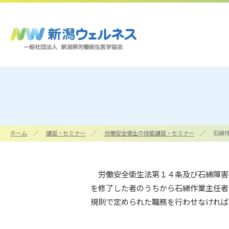
ホーム
講習・セミナー
労働安全衛生の技能講習・セミナー
石綿
労働安全衛生法第１４条及び石綿障害
企業情報
を修了した者のうちから石綿作業主任者
施設・アクセス
規則で定められた職務を行わせなければ
一覧へ
一覧へ