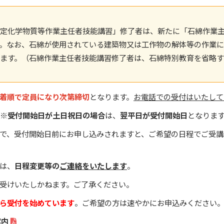
定化学物質等作業主任者技能講習」修了者は、新たに「石綿作業主
従業員の健康増進
。なお、石綿が使用されている建築物又は工作物の解体等の作業
ます。（石綿作業主任者技能講習修了者は、石綿特別教育を省略す
健康経営
着順で定員になり次第締切
となります。
お電話での受付はいたして
】※
受付開始日が土日祝日の場合
は、
翌平日が受付開始日
となりま
で、受付開始日前にお申し込みされますと、ご希望の日程でご受講
は、
日程変更等の
ご連絡をいたします
。
受けいたしかねます。ご了承ください。
ら受付を始めています
。ご希望の方は速やかにお申込みください
案内