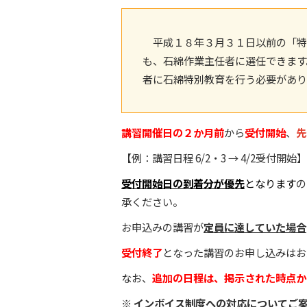
平成１８年３月３１日以前の「特
も、石綿作業主任者に選任できます
者に石綿特別教育を行う必要があり
講習開催日の２か月前
から
受付開始
、
先
【例：講習日程 6/2・3 → 4/2受付開始
受付開始日の到着分が優先
となります
の
承ください。
お申込みの講習が
定員に達していた場合
受付終了
となった講習のお申し込みはお
なお、
追加の日程は、掲示された時点か
※ インボイス制度への対応についてご