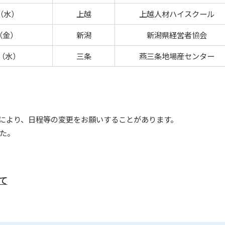
日（水）
上越
上越人材ハイスクール
日（金）
新潟
新潟県経営者協会
日（水）
三条
燕三条地場産センター
により、日程等の変更をお願いすることがあります。
た。
て