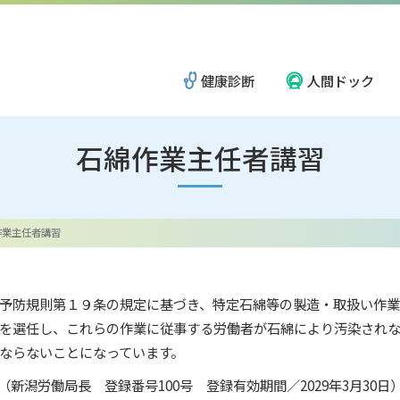
健康診断
人間ドック
石綿作業主任者講習
新潟地区
ごあいさつ
作業主任者講習
長岡地区
理念・方針
予防規則第１９条の規定に基づき、特定石綿等の製造・取扱い作業
を選任し、これらの作業に従事する労働者が石綿により汚染され
柏崎・上越地区
地域と社会のために
ならないことになっています。
（新潟労働局長 登録番号100号 登録有効期間／2029年3月30日
岩室医療福祉ゾーン
広報誌