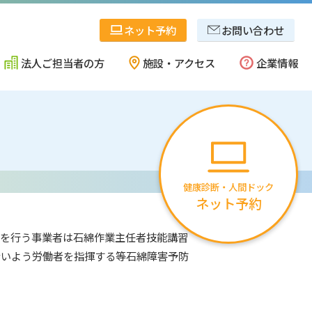
ネット予約
お問い合わせ
法人ご担当者の方
施設・アクセス
企業情報
県央・西蒲地区
事業内容
健康診断・人間ドック
ネット予約
十日町・魚沼地区
協会概要
を行う事業者は石綿作業主任者技能講習
ないよう労働者を指揮する等石綿障害予防
佐渡地区
確かな安心のために
）
採用情報